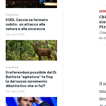
LEG
Copertina
Chi
Il DDL Caccia va fermato
sin
subito: un attacco alla
Piz
natura e alla sicurezza
Chia
29 Luglio 2026
su c
Copertina
Il referendum possibile del Di
Battista “agitatore” fa flop
(e del nuovo movimento
Il 
dibattistico che si fa)?
una
28 Luglio 2026
dec
di 