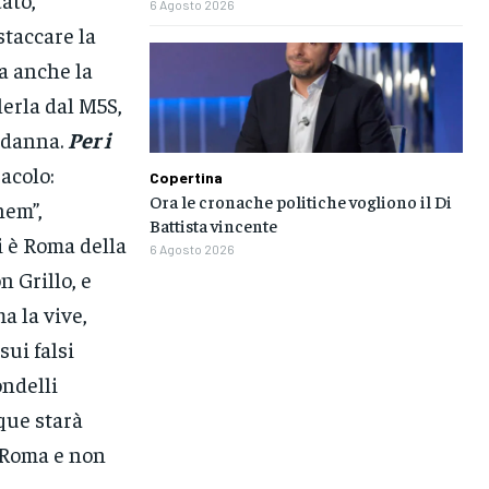
6 Agosto 2026
staccare la
a anche la
lerla dal M5S,
ondanna.
Per i
acolo:
Copertina
Ora le cronache politiche vogliono il Di
nem”,
Battista vincente
i è Roma della
6 Agosto 2026
n Grillo, e
a la vive,
sui falsi
ondelli
que starà
a Roma e non