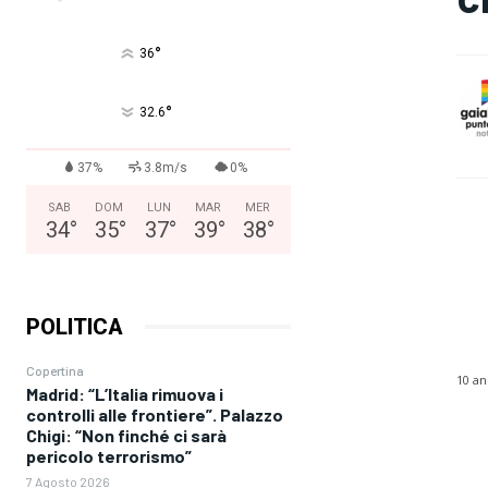
°
36
°
32.6
37%
3.8m/s
0%
SAB
DOM
LUN
MAR
MER
34
°
35
°
37
°
39
°
38
°
POLITICA
Copertina
10 an
Madrid: “L’Italia rimuova i
controlli alle frontiere”. Palazzo
Chigi: “Non finché ci sarà
pericolo terrorismo”
7 Agosto 2026