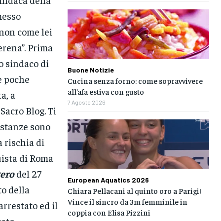
messo
 non come lei
erena”. Prima
co sindaco di
Buone Notizie
e poche
Cucina senza forno: come sopravvivere
all’afa estiva con gusto
a, a
7 Agosto 2026
Sacro Blog. Ti
costanze sono
 rischia di
uista di Roma
gero
del 27
European Aquatics 2026
o della
Chiara Pellacani al quinto oro a Parigi!
Vince il sincro da 3m femminile in
rrestato ed il
coppia con Elisa Pizzini
tato,