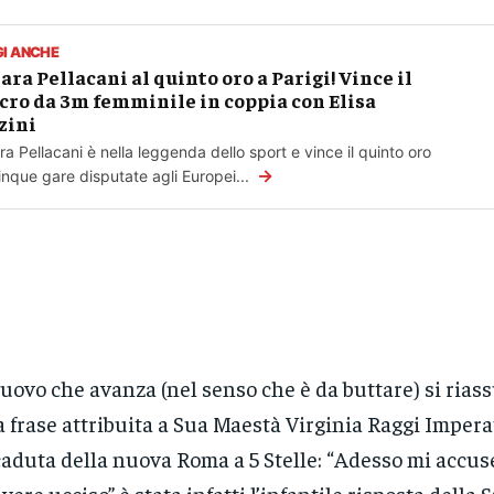
GI ANCHE
ara Pellacani al quinto oro a Parigi! Vince il
cro da 3m femminile in coppia con Elisa
zini
ra Pellacani è nella leggenda dello sport e vince il quinto oro
→
inque gare disputate agli Europei...
nuovo che avanza (nel senso che è da buttare) si rias
 frase attribuita a Sua Maestà Virginia Raggi Impera
aduta della nuova Roma a 5 Stelle: “Adesso mi accu
avere ucciso” è stata infatti l’infantile risposta della 