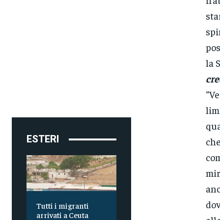
sta
spi
pos
la 
cre
“Ve
lim
qua
ESTERI
che
com
mir
anc
dov
Tutti i migranti
arrivati a Ceuta
all