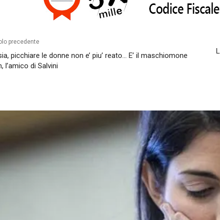
olo precedente
L
ia, picchiare le donne non e’ piu’ reato… E’ il maschiomone
n, l’amico di Salvini