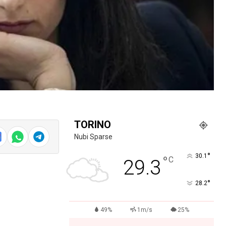
TORINO
Nubi Sparse
°
30.1
°
C
29.3
°
28.2
49%
1m/s
25%