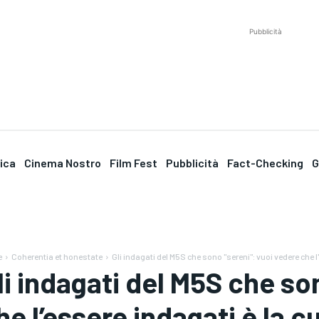
Pubblicità
tica
Cinema Nostro
Film Fest
Pubblicità
Fact-Checking
G
e
Coherentia et honestate
Gli indagati del M5S che sono "sereni": vuoi vedere che l
li indagati del M5S che so
he l’essere indagati è la c