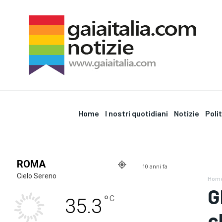
Home
I nostri quotidiani
Notizie
Poli
ROMA
10 anni fa
Cielo Sereno
Hom
G
°
C
35.3
c