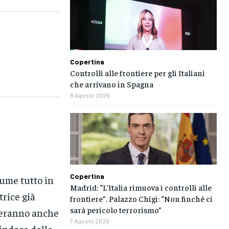
Copertina
Controlli alle frontiere per gli Italiani
che arrivano in Spagna
8 Agosto 2026
Copertina
sume tutto in
Madrid: “L’Italia rimuova i controlli alle
trice già
frontiere”. Palazzo Chigi: “Non finché ci
sarà pericolo terrorismo”
seranno anche
7 Agosto 2026
Sindaca della