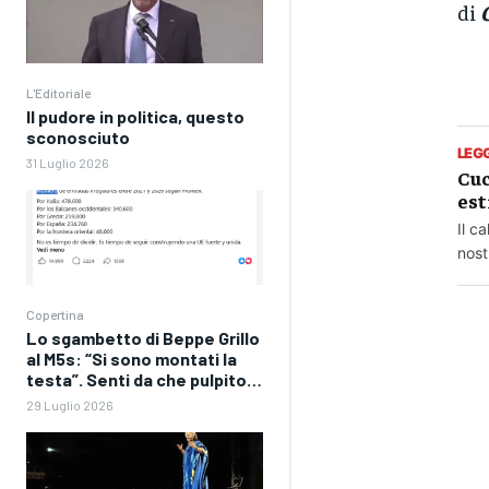
di
L'Editoriale
Il pudore in politica, questo
sconosciuto
LEG
31 Luglio 2026
Cuc
est
Il c
nost
Copertina
Lo sgambetto di Beppe Grillo
al M5s: “Si sono montati la
testa”. Senti da che pulpito…
29 Luglio 2026