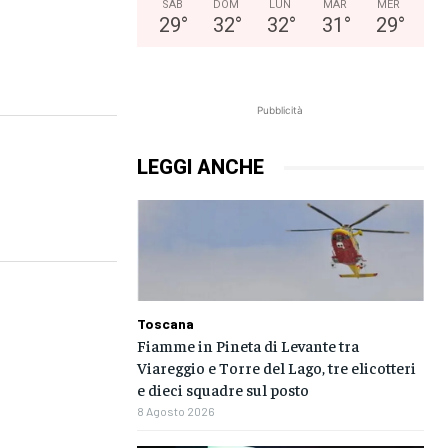
SAB
DOM
LUN
MAR
MER
29
°
32
°
32
°
31
°
29
°
Pubblicità
LEGGI ANCHE
Toscana
Fiamme in Pineta di Levante tra
Viareggio e Torre del Lago, tre elicotteri
e dieci squadre sul posto
8 Agosto 2026