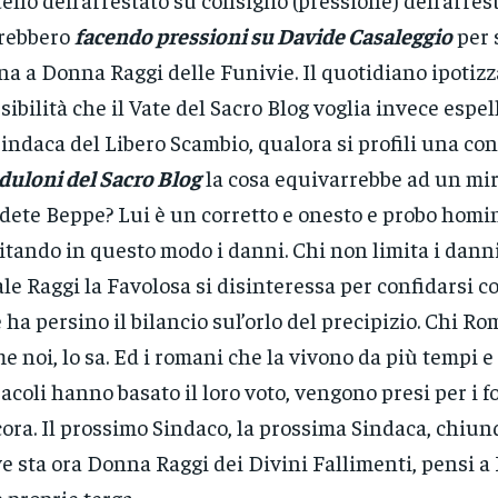
rebbero
facendo pressioni su Davide Casaleggio
per 
na a Donna Raggi delle Funivie. Il quotidiano ipotizz
sibilità che il Vate del Sacro Blog voglia invece espel
Sindaca del Libero Scambio, qualora si profili una c
duloni del Sacro Blog
la cosa equivarrebbe ad un mir
dete Beppe? Lui è un corretto e onesto e probo homi
itando in questo modo i danni. Chi non limita i dann
le Raggi la Favolosa si disinteressa per confidarsi co
 ha persino il bilancio sul’orlo del precipizio. Chi Rom
e noi, lo sa. Ed i romani che la vivono da più tempi e 
acoli hanno basato il loro voto, vengono presi per i f
ora. Il prossimo Sindaco, la prossima Sindaca, chiun
e sta ora Donna Raggi dei Divini Fallimenti, pensi 
e proprie terga.