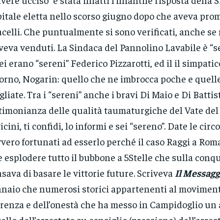
itale eletta nello scorso giugno dopo che aveva pro
acelli. Che puntualmente si sono verificati, anche se
aveva venduti. La Sindaca del Pannolino Lavabile è “s
lei erano “sereni” Federico Pizzarotti, ed il il simpati
orno, Nogarin: quello che ne imbrocca poche e quell
gliate. Tra i “sereni” anche i bravi Di Maio e Di Battist
timonianza delle qualità taumaturgiche del Vate del 
icini, ti confidi, lo informi e sei “sereno”. Date le cir
vero fortunati ad esserlo perché il caso Raggi a Roma
e esplodere tutto il bubbone a 5Stelle che sulla conq
sava di basare le vittorie future. Scriveva
Il Messag
naio che numerosi storici appartenenti al moviment
renza e dell’onestà che ha messo in Campidoglio un a
tello dell’arrestato su consiglio (pressione) dell’arres