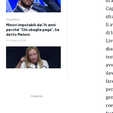
Cap
sfr
Copertina
li 
Minori imputabili dai 14 anni
perché “Chi sbaglia paga”, ha
di 
detto Meloni
Liv
24 Luglio 2026
sba
tes
avv
dav
far
pen
gen
Pubblicità
coe
fra