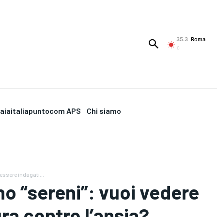
35.3
Roma
C
aiaitaliapuntocom APS
Chi siamo
'essere indagati...
no “sereni”: vuoi vedere
ura contro l’ansia?