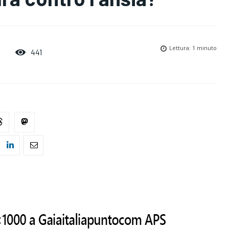
Lettura:
1
minuto
441
7