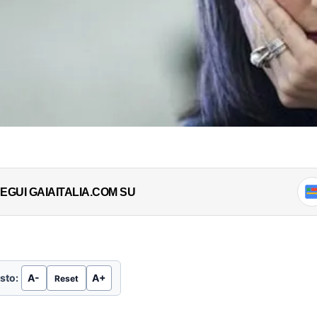
EGUI GAIAITALIA.COM SU
sto:
A-
A+
Reset