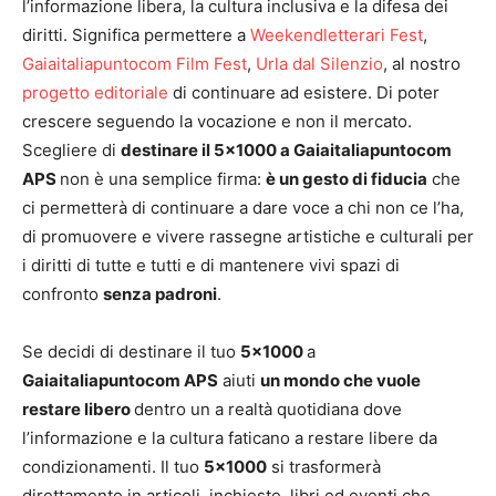
l’informazione libera, la cultura inclusiva e la difesa dei
diritti. Significa permettere a
Weekendletterari Fest
,
Gaiaitaliapuntocom Film Fest
,
Urla dal Silenzio
, al nostro
progetto editoriale
di continuare ad esistere. Di poter
crescere seguendo la vocazione e non il mercato.
Scegliere di
destinare il 5×1000 a Gaiaitaliapuntocom
APS
non è una semplice firma:
è un gesto di fiducia
che
ci permetterà di continuare a dare voce a chi non ce l’ha,
di promuovere e vivere rassegne artistiche e culturali per
i diritti di tutte e tutti e di mantenere vivi spazi di
confronto
senza padroni
.
Se decidi di destinare il tuo
5×1000
a
Gaiaitaliapuntocom APS
aiuti
un mondo che vuole
restare libero
dentro un a realtà quotidiana dove
l’informazione e la cultura faticano a restare libere da
condizionamenti. Il tuo
5×1000
si trasformerà
direttamente in articoli, inchieste, libri ed eventi che