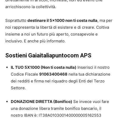
arricchiscono la collettività.
Soprattutto
destinare il 5×1000 non ti costa nulla
, ma per
noi rappresenta la libertà di esistere e di creare. Coltiva
insieme a noi un futuro più aperto, consapevole e
inclusivo. E anche più informato.
Sostieni Gaiaitaliapuntocom APS
IL TUO 5X1000 (Non ti costa nulla)
Inserisci il nostro
Codice Fiscale
91063400468
nella tua dichiarazione
dei redditi e firma nel riquadro degli Enti del Terzo
Settore.
DONAZIONE DIRETTA (Bonifico)
Se invece vuoi fare
una donazione libera tramite bonifico bancario, il
nostro IBAN è: IT38A0103001400
0000051625
53