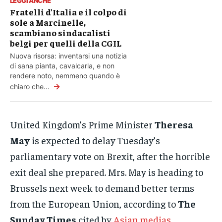
LEGGI ANCHE
Fratelli d’Italia e il colpo di
sole a Marcinelle,
scambiano sindacalisti
belgi per quelli della CGIL
Nuova risorsa: inventarsi una notizia
di sana pianta, cavalcarla, e non
rendere noto, nemmeno quando è
→
chiaro che...
United Kingdom’s Prime Minister
Theresa
May
is expected to delay Tuesday’s
parliamentary vote on Brexit, after the horrible
exit deal she prepared. Mrs. May is heading to
Brussels next week to demand better terms
from the European Union, according to
The
Sunday Times
cited by
Asian medias
.