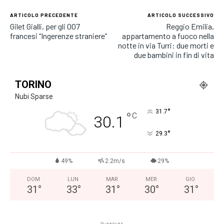
ARTICOLO PRECEDENTE
ARTICOLO SUCCESSIVO
Gilet Gialli, per gli 007
Reggio Emilia,
francesi “Ingerenze straniere”
appartamento a fuoco nella
notte in via Turri: due morti e
due bambini in fin di vita
TORINO
Nubi Sparse
°
31.7
°
C
30.1
°
29.3
49%
2.2m/s
29%
DOM
LUN
MAR
MER
GIO
31
°
33
°
31
°
30
°
31
°
Pubblicità