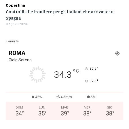
Copertina
Controlli alle frontiere per gli Italiani che arrivano in
Spagna
8 Agosto 2026
8 anni fa
ROMA
Cielo Sereno
°
35.5
°
C
34.3
°
32.6
42%
4.5m/s
5%
DOM
LUN
MAR
MER
GIO
34
°
35
°
39
°
38
°
38
°