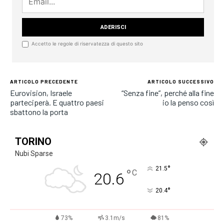
Accetto le regole di riservatezza di questo sito
ARTICOLO PRECEDENTE
ARTICOLO SUCCESSIVO
Eurovision, Israele
“Senza fine”, perché alla fine
parteciperà. E quattro paesi
io la penso così
sbattono la porta
TORINO
Nubi Sparse
°
21.5
°
C
20.6
°
20.4
73%
3.1m/s
81%