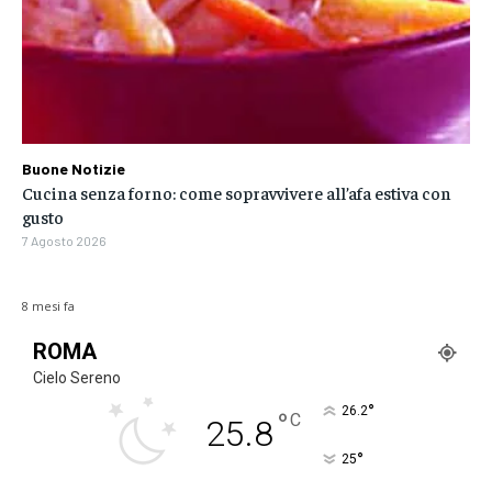
Buone Notizie
Cucina senza forno: come sopravvivere all’afa estiva con
gusto
7 Agosto 2026
8 mesi fa
ROMA
Cielo Sereno
°
26.2
°
C
25.8
°
25