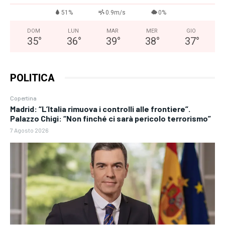
51%
0.9m/s
0%
DOM
LUN
MAR
MER
GIO
35
°
36
°
39
°
38
°
37
°
POLITICA
Copertina
Madrid: “L’Italia rimuova i controlli alle frontiere”.
Palazzo Chigi: “Non finché ci sarà pericolo terrorismo”
7 Agosto 2026