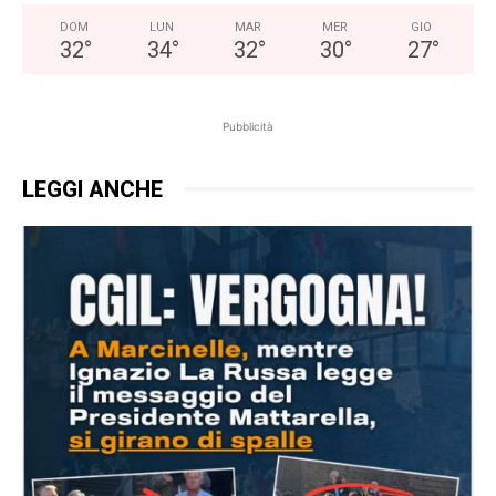
DOM
LUN
MAR
MER
GIO
32
°
34
°
32
°
30
°
27
°
Pubblicità
LEGGI ANCHE