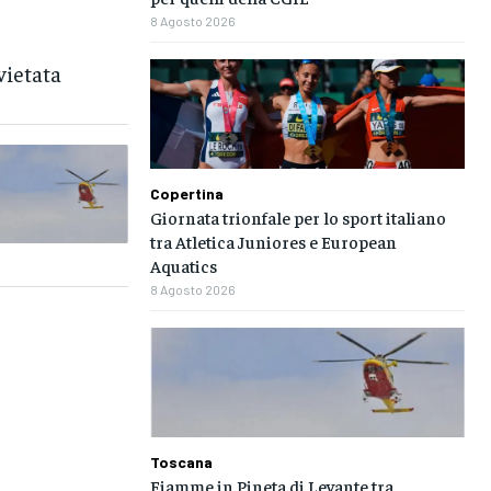
8 Agosto 2026
vietata
Copertina
Giornata trionfale per lo sport italiano
tra Atletica Juniores e European
Aquatics
8 Agosto 2026
Toscana
Fiamme in Pineta di Levante tra