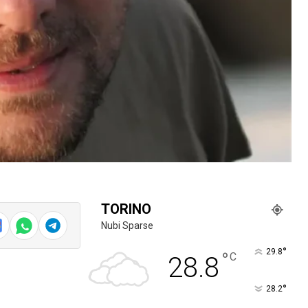
TORINO
Nubi Sparse
°
29.8
°
C
28.8
°
28.2