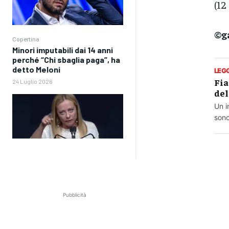
(12
©g
Copertina
Minori imputabili dai 14 anni
perché “Chi sbaglia paga”, ha
detto Meloni
LEG
Fia
24 Luglio 2026
del
Un i
sono
Pubblicità