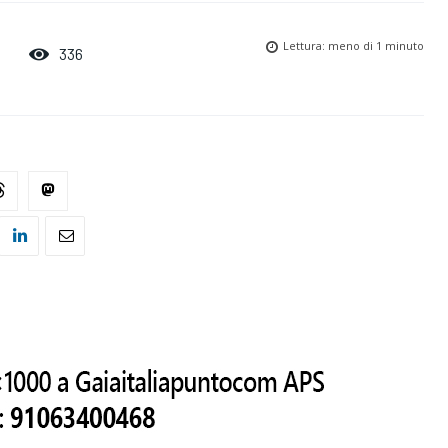
Lettura:
meno di 1
minuto
336