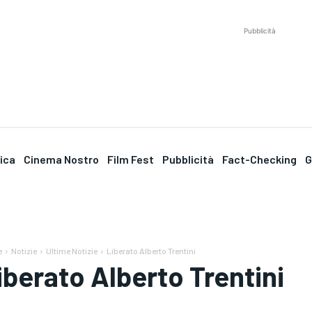
Pubblicità
tica
Cinema Nostro
Film Fest
Pubblicità
Fact-Checking
G
e
Notizie
Ultime Notizie
Liberato Alberto Trentini
iberato Alberto Trentini