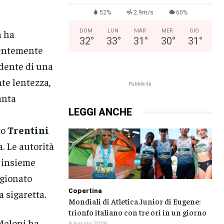
52%
2.9m/s
60%
a ha
DOM
LUN
MAR
MER
GIO
32
°
33
°
31
°
30
°
31
°
rentemente
dente di una
te lentezza,
Pubblicità
anta
LEGGI ANCHE
to
Trentini
a. Le autorità
o insieme
igionato
Copertina
 sigaretta.
Mondiali di Atletica Junior di Eugene:
trionfo italiano con tre ori in un giorno
Meloni ha
9 Agosto 2026