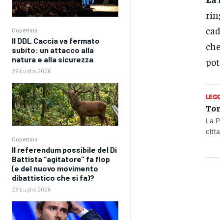
rin
cad
Copertina
Il DDL Caccia va fermato
che
subito: un attacco alla
natura e alla sicurezza
pot
29 Luglio 2026
LEG
Tor
La P
citt
Copertina
Il referendum possibile del Di
Battista “agitatore” fa flop
(e del nuovo movimento
dibattistico che si fa)?
28 Luglio 2026