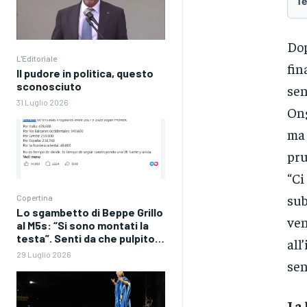
Te
Do
L'Editoriale
fin
Il pudore in politica, questo
sconosciuto
sen
31 Luglio 2026
Ong
ma 
pru
“Ci
sub
Copertina
Lo sgambetto di Beppe Grillo
ve
al M5s: “Si sono montati la
testa”. Senti da che pulpito…
all
29 Luglio 2026
sen
La 