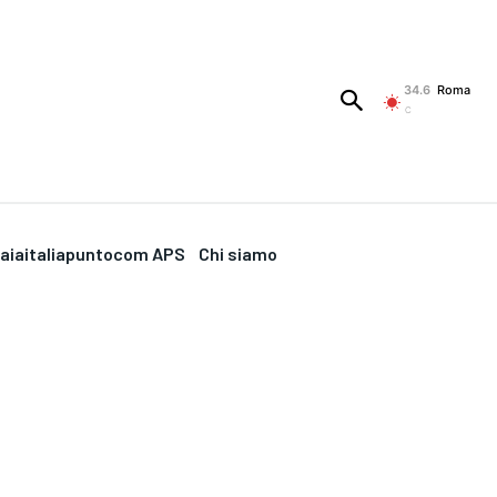
34.6
Roma
C
aiaitaliapuntocom APS
Chi siamo