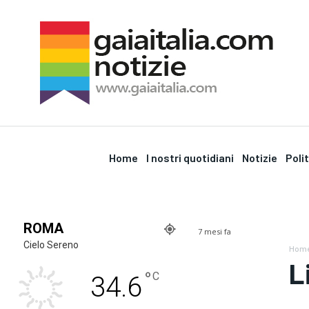
Home
I nostri quotidiani
Notizie
Poli
ROMA
7 mesi fa
Cielo Sereno
Hom
L
°
C
34.6