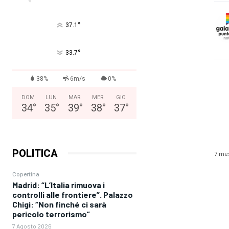
°
37.1
°
33.7
38%
6m/s
0%
DOM
LUN
MAR
MER
GIO
34
°
35
°
39
°
38
°
37
°
POLITICA
7 mes
Copertina
Madrid: “L’Italia rimuova i
controlli alle frontiere”. Palazzo
Chigi: “Non finché ci sarà
pericolo terrorismo”
7 Agosto 2026