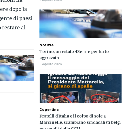
ere dopo la
gente di paesi
 restare al
Notizie
Torino, arrestato 43enne per furto
aggravato
9 Agosto 2026
Copertina
Fratelli d’Italia e il colpo di sole a
Marcinelle, scambiano sindacalisti belgi
per quelli della CGIL