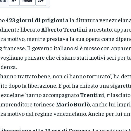
sto:
A-
A+
Reset
po
423 giorni di prigionia
la dittatura venezuelan
almente liberato
Alberto Trentini
arrestato, appa
za motivo, mentre prestava la sua opera come dipen
 francese. Il governo italiano si è mosso con apparen
vogliamo pensare che ci siano stati motivi seri per t
denza.
 hanno trattato bene, non ci hanno torturato”, ha det
ito dopo la liberazione. E poi ha chiesto una sigarett
nezuelane hanno accompagnato
Trentini
, rilasciat
’imprenditore torinese
Mario Burlò
, anche lui impr
za motivo dal regime venezuelano. Anche per lui una
liberazione alle 23 ora di Caracas
. La presidente 