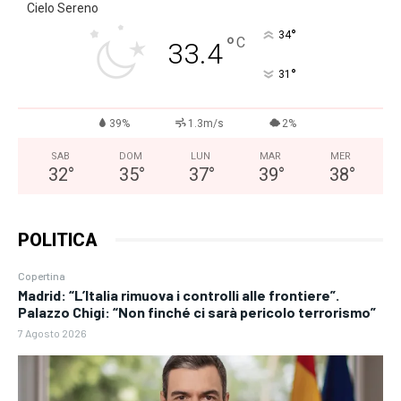
Cielo Sereno
°
34
°
C
33.4
°
31
39%
1.3m/s
2%
SAB
DOM
LUN
MAR
MER
32
°
35
°
37
°
39
°
38
°
POLITICA
Copertina
Madrid: “L’Italia rimuova i controlli alle frontiere”.
Palazzo Chigi: “Non finché ci sarà pericolo terrorismo”
7 Agosto 2026