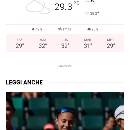
°
30.1
°
C
29.3
°
28.2
49%
1m/s
25%
SAB
DOM
LUN
MAR
MER
29
°
32
°
32
°
31
°
29
°
Pubblicità
LEGGI ANCHE