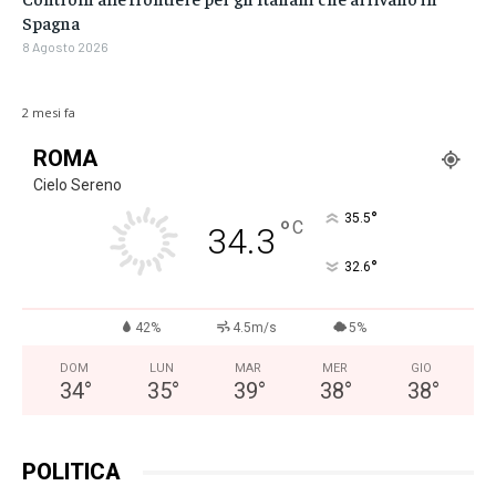
Spagna
8 Agosto 2026
2 mesi fa
ROMA
Cielo Sereno
°
35.5
°
C
34.3
°
32.6
42%
4.5m/s
5%
DOM
LUN
MAR
MER
GIO
34
°
35
°
39
°
38
°
38
°
POLITICA