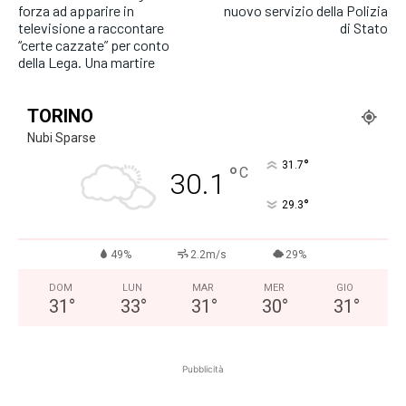
forza ad apparire in
nuovo servizio della Polizia
televisione a raccontare
di Stato
“certe cazzate” per conto
della Lega. Una martire
TORINO
Nubi Sparse
°
31.7
°
C
30.1
°
29.3
49%
2.2m/s
29%
DOM
LUN
MAR
MER
GIO
31
°
33
°
31
°
30
°
31
°
Pubblicità