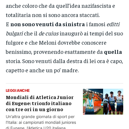
anche coloro che da quell’idea nazifascista e
totalitaria non si sono ancora staccati.
E
non sono venuti da sinistra
i famosi
editti
bulgari
che il
de cuius
inaugurò ai tempi del suo
fulgore e che Meloni dovrebbe conoscere
benissimo, provenendo esattamente da
quella
storia. Sono venuti dalla destra di lei ora è capo,
capetto e anche un po’ madre.
LEGGI ANCHE
Mondiali di Atletica Junior
di Eugene: trionfo italiano
con tre ori in un giorno
Un'altra grande giornata di sport per
l'Italia: ai campionati mondiali juniores
di Eugene, l'Atletica U20 italiana