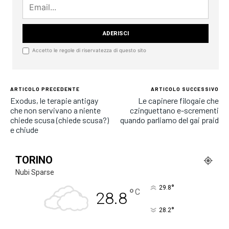
Accetto le regole di riservatezza di questo sito
ARTICOLO PRECEDENTE
ARTICOLO SUCCESSIVO
Exodus, le terapie antigay
Le capinere filogaie che
che non servivano a niente
czinguettano e-scrementi
chiede scusa (chiede scusa?)
quando parliamo del gai praid
e chiude
TORINO
Nubi Sparse
°
29.8
°
C
28.8
°
28.2