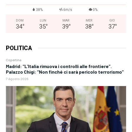
38%
6m/s
0%
DOM
LUN
MAR
MER
GIO
34
°
35
°
39
°
38
°
37
°
POLITICA
Copertina
Madrid: “L’Italia rimuova i controlli alle frontiere”.
Palazzo Chigi: “Non finché ci sarà pericolo terrorismo”
7 Agosto 2026