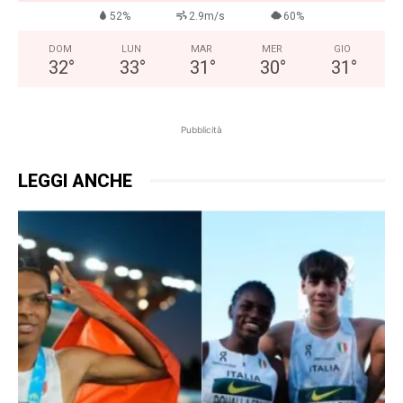
52%
2.9m/s
60%
DOM
LUN
MAR
MER
GIO
32
°
33
°
31
°
30
°
31
°
Pubblicità
LEGGI ANCHE