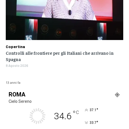
Copertina
Controlli alle frontiere per gli Italiani che arrivano in
Spagna
8 Agosto 2026
13 anni fa
ROMA
Cielo Sereno
°
37.1
°
C
34.6
°
33.7