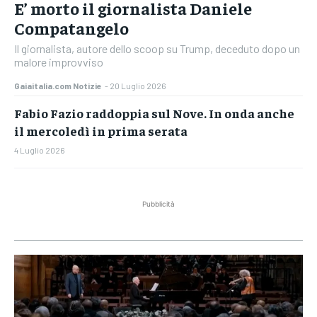
E’ morto il giornalista Daniele
Compatangelo
Il giornalista, autore dello scoop su Trump, deceduto dopo un
malore improvviso
Gaiaitalia.com Notizie
-
20 Luglio 2026
Fabio Fazio raddoppia sul Nove. In onda anche
il mercoledì in prima serata
4 Luglio 2026
Pubblicità