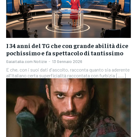
I 34 anni del TG che con grande abilità dice
pochissimo e fa spettacolo di tantissimo
Gaiaitalia.com Notizie
-
13 Gennaio 2026
E che, con i suoi dati d'ascolto, racconta quanto sia aderente
all'Italiano certa superficialità raccontata con furbizia [.....]