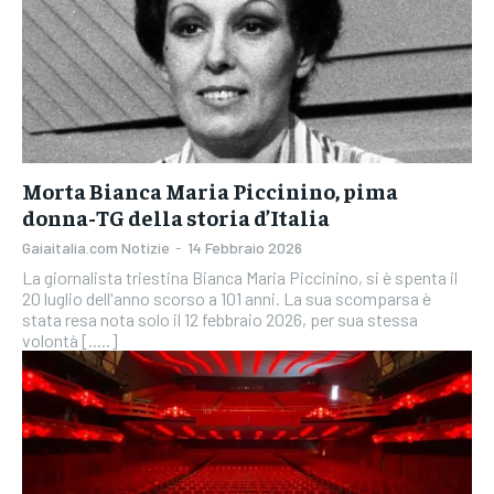
Morta Bianca Maria Piccinino, pima
donna-TG della storia d’Italia
Gaiaitalia.com Notizie
-
14 Febbraio 2026
La giornalista triestina Bianca Maria Piccinino, si è spenta il
20 luglio dell'anno scorso a 101 anni. La sua scomparsa è
stata resa nota solo il 12 febbraio 2026, per sua stessa
volontà [.....]