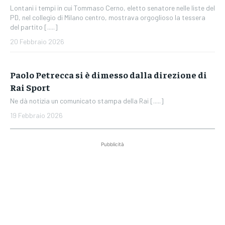
Lontani i tempi in cui Tommaso Cerno, eletto senatore nelle liste del
PD, nel collegio di Milano centro, mostrava orgoglioso la tessera
del partito [.....]
20 Febbraio 2026
Paolo Petrecca si è dimesso dalla direzione di
Rai Sport
Ne dà notizia un comunicato stampa della Rai [.....]
19 Febbraio 2026
Pubblicità