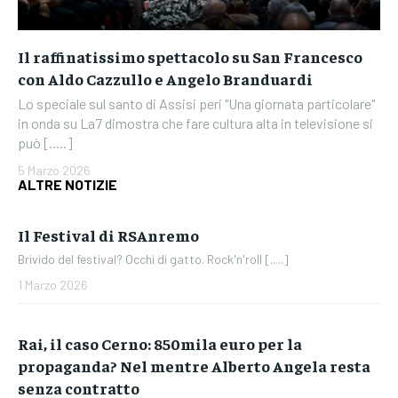
Il raffinatissimo spettacolo su San Francesco
con Aldo Cazzullo e Angelo Branduardi
Lo speciale sul santo di Assisi peri "Una giornata particolare"
in onda su La7 dimostra che fare cultura alta in televisione si
può [.....]
5 Marzo 2026
ALTRE NOTIZIE
Il Festival di RSAnremo
Brivido del festival? Occhi di gatto. Rock'n'roll [.....]
1 Marzo 2026
Rai, il caso Cerno: 850mila euro per la
propaganda? Nel mentre Alberto Angela resta
senza contratto