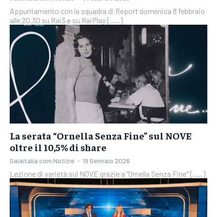
Appuntamento con la squadra di Report domenica 8 febbraio
alle 20.30 su Rai3 e su RaiPlay [.....]
La serata “Ornella Senza Fine” sul NOVE
oltre il 10,5% di share
Gaiaitalia.com Notizie
-
19 Gennaio 2026
Lezione di varietà sul NOVE grazie a "Ornella Senza Fine" [.....]