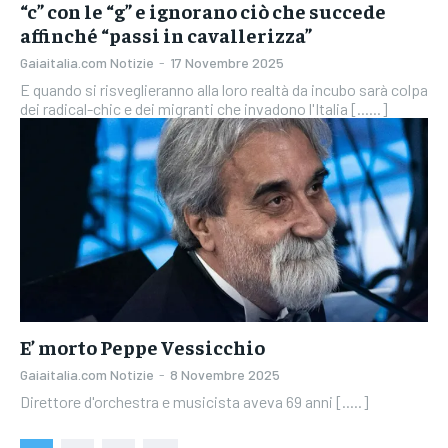
“c” con le “g” e ignorano ciò che succede
affinché “passi in cavallerizza”
Gaiaitalia.com Notizie
-
17 Novembre 2025
E quando si risveglieranno alla loro realtà da incubo sarà colpa
dei radical-chic e dei migranti che invadono l'Italia [......]
E’ morto Peppe Vessicchio
Gaiaitalia.com Notizie
-
8 Novembre 2025
Direttore d'orchestra e musicista aveva 69 anni [.....]