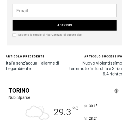
Accetto le regole di riservatezza di questo sito
ARTICOLO PRECEDENTE
ARTICOLO SUCCESSIVO
Italia senz’acqua: l’allarme di
Nuovo violentissimo
Legambiente
terremoto in Turchia e Siria:
6.4 richter
TORINO
Nubi Sparse
°
30.1
°
C
29.3
°
28.2