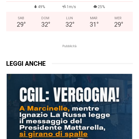
49%
1m/s
25%
SAB
DOM
LUN
MAR
MER
29
°
32
°
32
°
31
°
29
°
Pubblicità
LEGGI ANCHE