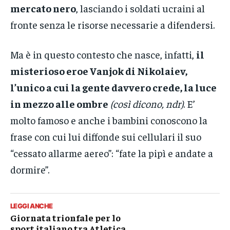
mercato nero
, lasciando i soldati ucraini al
fronte senza le risorse necessarie a difendersi.
Ma è in questo contesto che nasce, infatti,
il
misterioso eroe Vanjok di Nikolaiev,
l’unico a cui la gente davvero crede, la luce
in mezzo alle ombre
(così dicono, ndr)
. E’
molto famoso e anche i bambini conoscono la
frase con cui lui diffonde sui cellulari il suo
“cessato allarme aereo”: “fate la pipì e andate a
dormire”.
LEGGI ANCHE
Giornata trionfale per lo
sport italiano tra Atletica