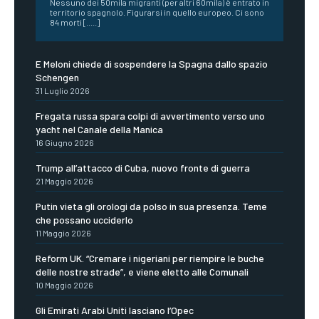
Nessuno dei 50mila migranti (per altri 60mila) è entrato in
territorio spagnolo. Figurarsi in quello europeo. Ci sono
84 morti [.....]
E Meloni chiede di sospendere la Spagna dallo spazio
Schengen
31 Luglio 2026
Fregata russa spara colpi di avvertimento verso uno
yacht nel Canale della Manica
16 Giugno 2026
Trump all’attacco di Cuba, nuovo fronte di guerra
21 Maggio 2026
Putin vieta gli orologi da polso in sua presenza. Teme
che possano ucciderlo
11 Maggio 2026
Reform UK. “Cremare i nigeriani per riempire le buche
delle nostre strade”, e viene eletto alle Comunali
10 Maggio 2026
Gli Emirati Arabi Uniti lasciano l’Opec