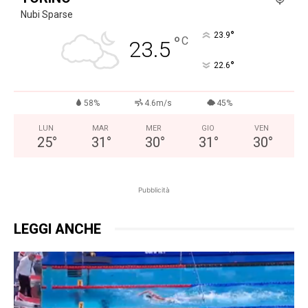
Nubi Sparse
°
23.9
°
C
23.5
°
22.6
58%
4.6m/s
45%
LUN
MAR
MER
GIO
VEN
25
°
31
°
30
°
31
°
30
°
Pubblicità
LEGGI ANCHE