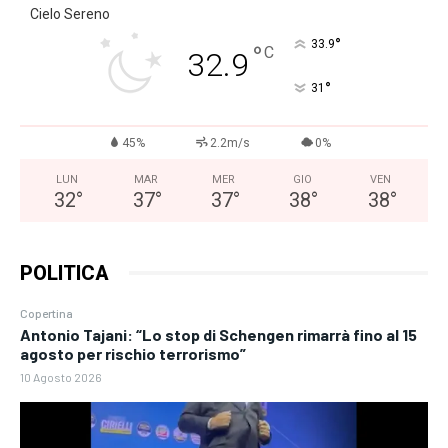
Cielo Sereno
°
33.9
°
C
32.9
°
31
45%
2.2m/s
0%
LUN
MAR
MER
GIO
VEN
32
°
37
°
37
°
38
°
38
°
POLITICA
Copertina
Antonio Tajani: “Lo stop di Schengen rimarrà fino al 15
agosto per rischio terrorismo”
10 Agosto 2026