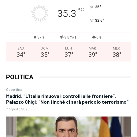
°
36
°
C
35.3
°
32.6
37%
3.8m/s
0%
SAB
DOM
LUN
MAR
MER
34
°
35
°
37
°
39
°
38
°
POLITICA
Copertina
Madrid: “L’Italia rimuova i controlli alle frontiere”.
Palazzo Chigi: “Non finché ci sarà pericolo terrorismo”
7 Agosto 2026