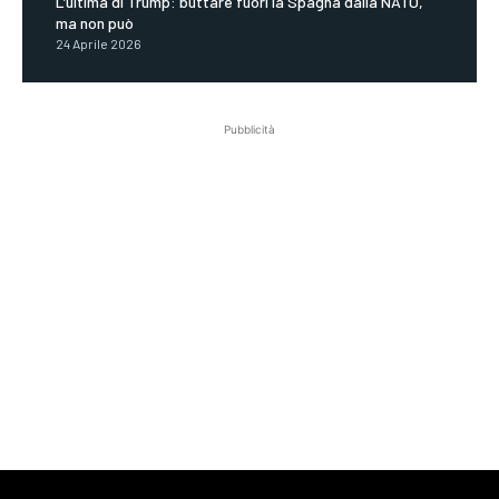
L’ultima di Trump: buttare fuori la Spagna dalla NATO,
ma non può
24 Aprile 2026
Pubblicità