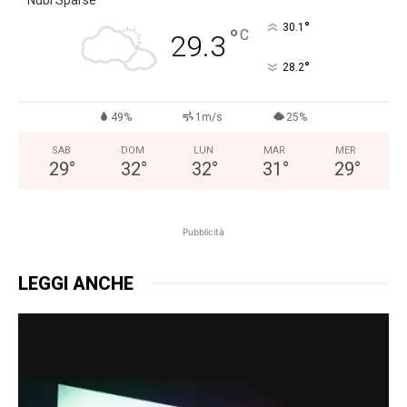
°
30.1
°
C
29.3
°
28.2
49%
1m/s
25%
SAB
DOM
LUN
MAR
MER
29
°
32
°
32
°
31
°
29
°
Pubblicità
LEGGI ANCHE