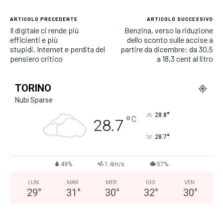
ARTICOLO PRECEDENTE
ARTICOLO SUCCESSIVO
Il digitale ci rende più
Benzina, verso la riduzione
efficienti e più
dello sconto sulle accise a
stupidi. Internet e perdita del
partire da dicembre: da 30,5
pensiero critico
a 18,3 cent al litro
TORINO
Nubi Sparse
°
28.8
°
C
28.7
°
28.7
49%
1.4m/s
57%
LUN
MAR
MER
GIO
VEN
29
°
31
°
30
°
32
°
30
°