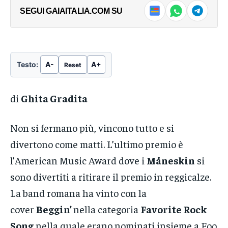
SEGUI GAIAITALIA.COM SU
Testo:
A-
A+
Reset
di
Ghita Gradita
Non si fermano più, vincono tutto e si
divertono come matti. L’ultimo premio è
l’American Music Award dove i
Måneskin
si
sono divertiti a ritirare il premio in reggicalze.
La band romana ha vinto con la
cover
Beggin’
nella categoria
Favorite Rock
Song
nella quale erano nominati insieme a Foo