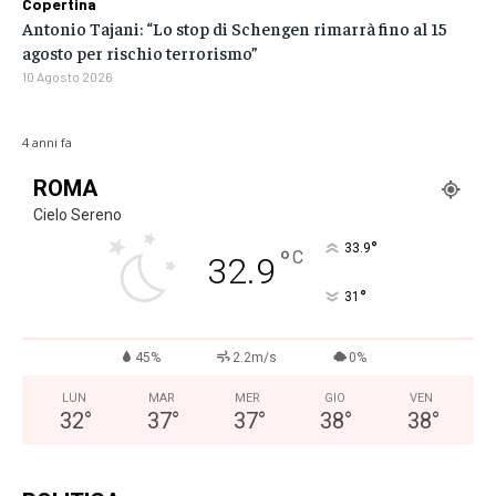
Copertina
Antonio Tajani: “Lo stop di Schengen rimarrà fino al 15
agosto per rischio terrorismo”
10 Agosto 2026
4 anni fa
ROMA
Cielo Sereno
°
33.9
°
C
32.9
°
31
45%
2.2m/s
0%
LUN
MAR
MER
GIO
VEN
32
°
37
°
37
°
38
°
38
°