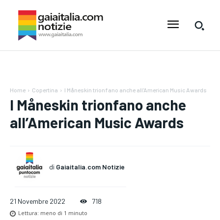
Home
Copertina
I Måneskin trionfano anche all'American Music Awards
I Måneskin trionfano anche
all’American Music Awards
di
Gaiaitalia.com Notizie
21 Novembre 2022
718
Lettura:
meno di 1
minuto