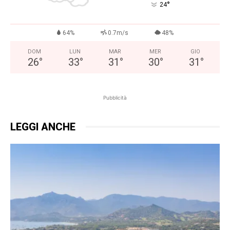
°
24
64%
0.7m/s
48%
DOM
LUN
MAR
MER
GIO
26
°
33
°
31
°
30
°
31
°
Pubblicità
LEGGI ANCHE