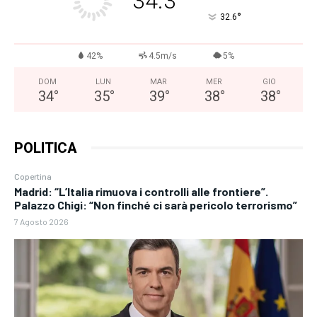
34.3
°
32.6
42%
4.5m/s
5%
DOM
LUN
MAR
MER
GIO
34
°
35
°
39
°
38
°
38
°
POLITICA
Copertina
Madrid: “L’Italia rimuova i controlli alle frontiere”.
Palazzo Chigi: “Non finché ci sarà pericolo terrorismo”
7 Agosto 2026