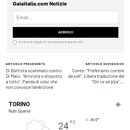
Gaiaitalia.com Notizie
Accetto le regole di riservatezza di questo sito
ARTICOLO PRECEDENTE
ARTICOLO SUCCESSIVO
Di Battista scatenato contro
Conte: “Preferiamo correre
Di Maio: “Arrivista e disposto
da soli”. Libera traduzione del
a tutto”. Parola di colui che
“Chi ce se pija”….
non conosce l’ambizione
TORINO
Nubi Sparse
°
26.5
°
C
24