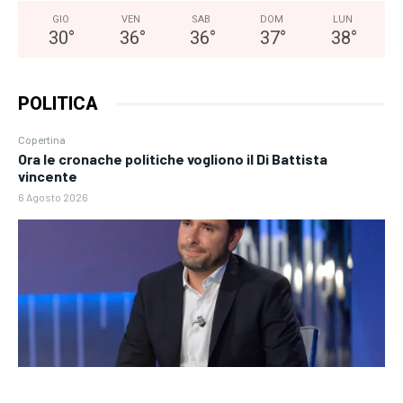
GIO
VEN
SAB
DOM
LUN
30
°
36
°
36
°
37
°
38
°
POLITICA
Copertina
Ora le cronache politiche vogliono il Di Battista
vincente
6 Agosto 2026