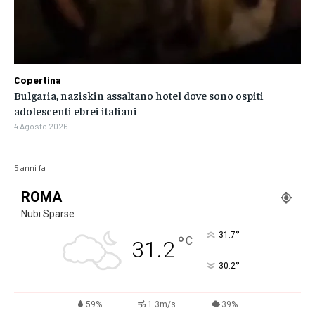
Copertina
Bulgaria, naziskin assaltano hotel dove sono ospiti
adolescenti ebrei italiani
4 Agosto 2026
5 anni fa
ROMA
Nubi Sparse
°
31.7
°
C
31.2
°
30.2
59%
1.3m/s
39%