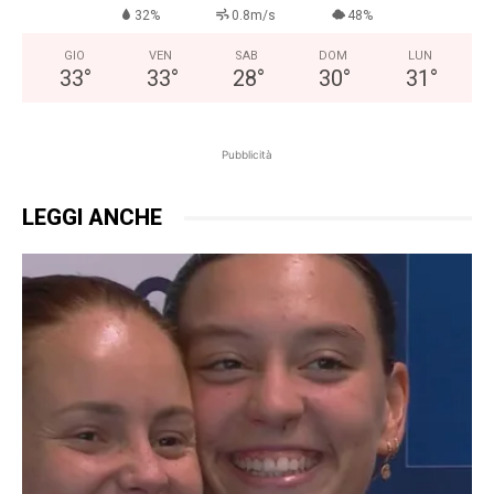
32%
0.8m/s
48%
GIO
VEN
SAB
DOM
LUN
33
°
33
°
28
°
30
°
31
°
Pubblicità
LEGGI ANCHE