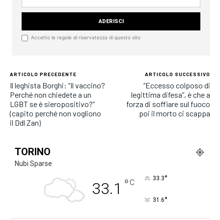
Accetto le regole di riservatezza di questo sito
ARTICOLO PRECEDENTE
ARTICOLO SUCCESSIVO
Il leghista Borghi: “Il vaccino?
“Eccesso colposo di
Perché non chiedete a un
legittima difesa”, è che a
LGBT se è sieropositivo?”
forza di soffiare sul fuoco
(capito perché non vogliono
poi il morto ci scappa
il Ddl Zan)
TORINO
Nubi Sparse
°
33.3
°
C
33.1
°
31.6