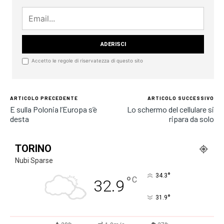
Accetto le regole di riservatezza di questo sito
ARTICOLO PRECEDENTE
ARTICOLO SUCCESSIVO
E sulla Polonia l’Europa s’è
Lo schermo del cellulare si
desta
ripara da solo
TORINO
Nubi Sparse
°
34.3
°
C
32.9
°
31.9