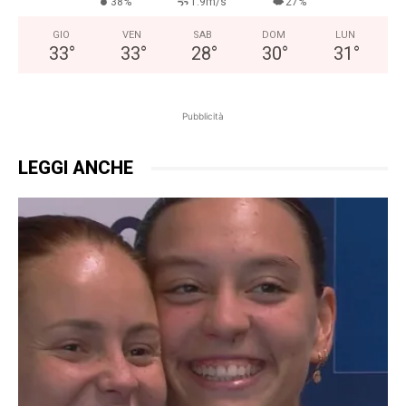
38%
1.9m/s
27%
GIO
VEN
SAB
DOM
LUN
33
°
33
°
28
°
30
°
31
°
Pubblicità
LEGGI ANCHE