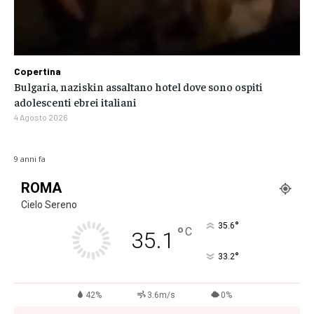
Copertina
Bulgaria, naziskin assaltano hotel dove sono ospiti
adolescenti ebrei italiani
4 Agosto 2026
9 anni fa
ROMA
Cielo Sereno
°
35.6
°
C
35.1
°
33.2
42%
3.6m/s
0%