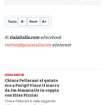
Testo:
A-
A+
Reset
di
Gaiaitalia.com
#Facebook
twitter@gaiaiataliacom
#Internet
LEGGI ANCHE
Chiara Pellacani al quinto
oro a Parigi! Vince il sincro
da 3m femminile in coppia
con Elisa Pizzini
Chiara Pellacani è nella leggenda