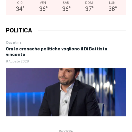
GIO
VEN
SAB
DOM
LUN
34
°
36
°
36
°
37
°
38
°
POLITICA
Copertina
Ora le cronache politiche vogliono il Di Battista
vincente
6 Agosto 2026
Pubblicità