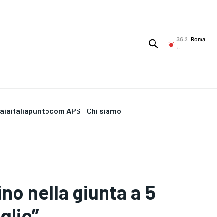
36.2
Roma
C
aiaitaliapuntocom APS
Chi siamo
ino nella giunta a 5
glie”