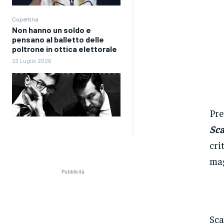
Copertina
Non hanno un soldo e
pensano al balletto delle
poltrone in ottica elettorale
23 Luglio 2026
Pre
Sca
cri
mag
Pubblicità
Sca