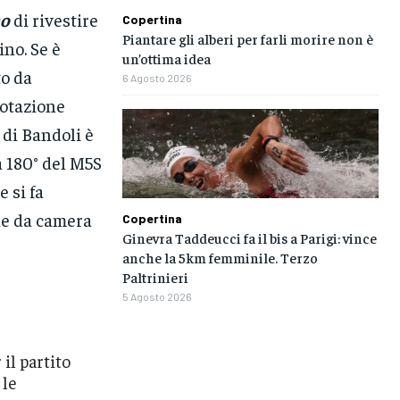
no
di rivestire
Copertina
Piantare gli alberi per farli morire non è
ino. Se è
un’ottima idea
to da
6 Agosto 2026
votazione
 di Bandoli è
a 180° del M5S
 si fa
ne da camera
Copertina
Ginevra Taddeucci fa il bis a Parigi: vince
anche la 5km femminile. Terzo
Paltrinieri
5 Agosto 2026
il partito
 le