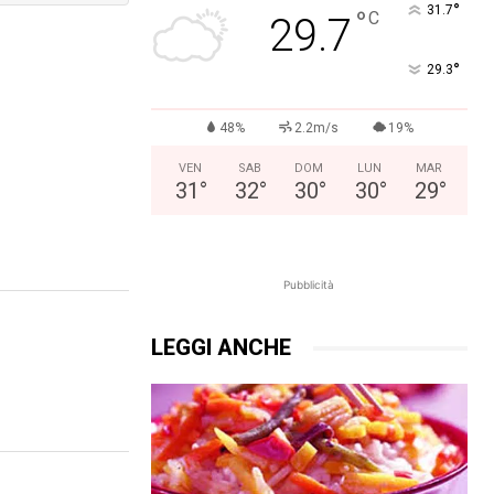
°
31.7
°
C
29.7
°
29.3
48%
2.2m/s
19%
VEN
SAB
DOM
LUN
MAR
31
°
32
°
30
°
30
°
29
°
Pubblicità
LEGGI ANCHE