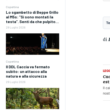
Copertina
Lo sgambetto di Beppe Grillo
al M5s: “Si sono montati la
testa”. Senti da che pulpito…
Te
29 Luglio 2026
di
Copertina
Il DDL Caccia va fermato
LEG
subito: un attacco alla
Cuc
natura e alla sicurezza
est
29 Luglio 2026
Il c
nost