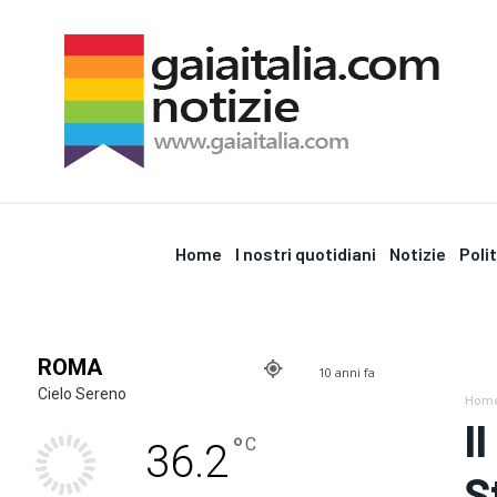
Home
I nostri quotidiani
Notizie
Poli
ROMA
10 anni fa
Cielo Sereno
Hom
I
°
C
36.2
S