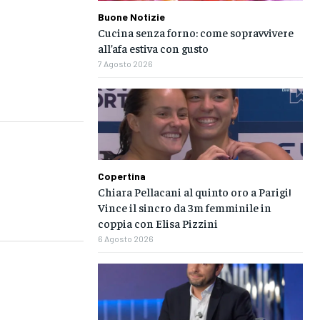
Buone Notizie
Cucina senza forno: come sopravvivere
all’afa estiva con gusto
7 Agosto 2026
Copertina
Chiara Pellacani al quinto oro a Parigi!
Vince il sincro da 3m femminile in
coppia con Elisa Pizzini
6 Agosto 2026