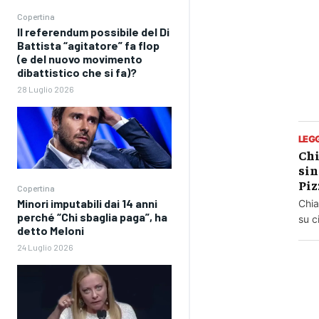
Copertina
Il referendum possibile del Di
Battista “agitatore” fa flop
(e del nuovo movimento
dibattistico che si fa)?
28 Luglio 2026
LEG
Chi
sin
Piz
Copertina
Minori imputabili dai 14 anni
Chia
perché “Chi sbaglia paga”, ha
su c
detto Meloni
24 Luglio 2026