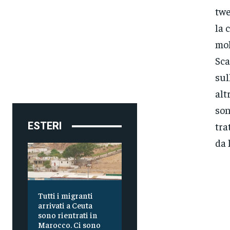
twe
la 
mol
Sca
sul
alt
son
ESTERI
tra
da 
Tutti i migranti
arrivati a Ceuta
sono rientrati in
Marocco. Ci sono