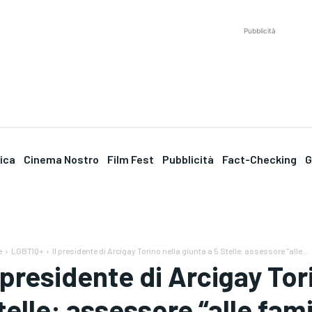
Pubblicità
tica
Cinema Nostro
Film Fest
Pubblicità
Fact-Checking
G
e
LGBTIQ+
Il presidente di Arcigay Torino nella giunta a 5 Stelle: assessore "alle...
l presidente di Arcigay Tor
telle: assessore “alle fami