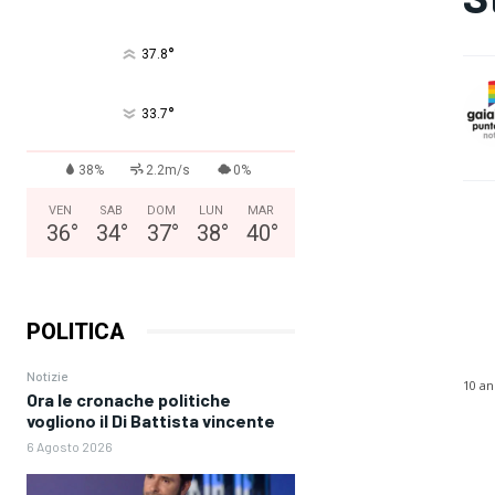
°
37.8
°
33.7
38%
2.2m/s
0%
VEN
SAB
DOM
LUN
MAR
36
°
34
°
37
°
38
°
40
°
POLITICA
Notizie
10 an
Ora le cronache politiche
vogliono il Di Battista vincente
6 Agosto 2026