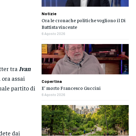
Notizie
Ora le cronache politiche vogliono il Di
Battista vincente
6 Agosto 2026
ter tra
Ivan
 ora assai
Copertina
uale partito di
E’ morto Francesco Guccini
6 Agosto 2026
dete dai