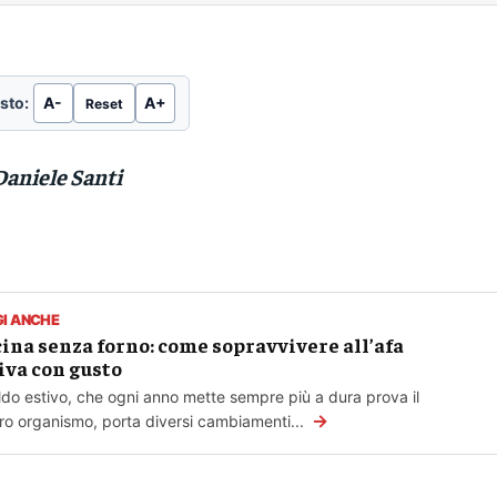
sto:
A-
A+
Reset
Daniele Santi
GI ANCHE
ina senza forno: come sopravvivere all’afa
iva con gusto
aldo estivo, che ogni anno mette sempre più a dura prova il
→
ro organismo, porta diversi cambiamenti...