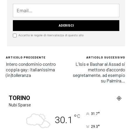
Accetto le regole di riservatezza di questo sito
ARTICOLO PRECEDENTE
ARTICOLO SUCCESSIVO
Intero condominio contro
L’Isis e Bashar al Assad si
coppia gay: italianissima
mettono d’accordo
(in)tolleranza
segretamente, ad esempio
su Palmira…
TORINO
Nubi Sparse
°
31.7
°
C
30.1
°
29.3