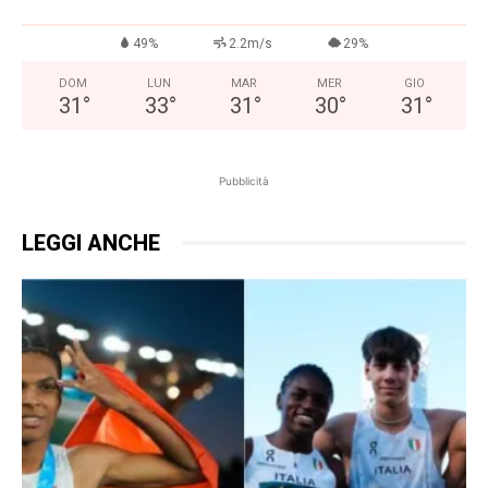
49%
2.2m/s
29%
DOM
LUN
MAR
MER
GIO
31
°
33
°
31
°
30
°
31
°
Pubblicità
LEGGI ANCHE