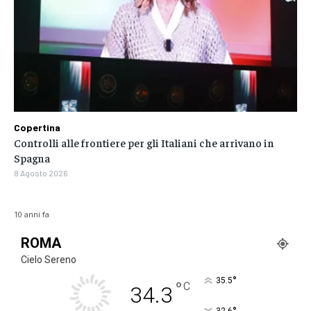
Copertina
Controlli alle frontiere per gli Italiani che arrivano in
Spagna
8 Agosto 2026
10 anni fa
ROMA
Cielo Sereno
°
35.5
°
C
34.3
32.6