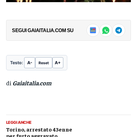
SEGUI GAIAITALIA.COM SU
Testo:
A-
A+
Reset
di
Gaiaitalia.com
LEGGI ANCHE
Torino, arrestato 43enne
per furto aggravato