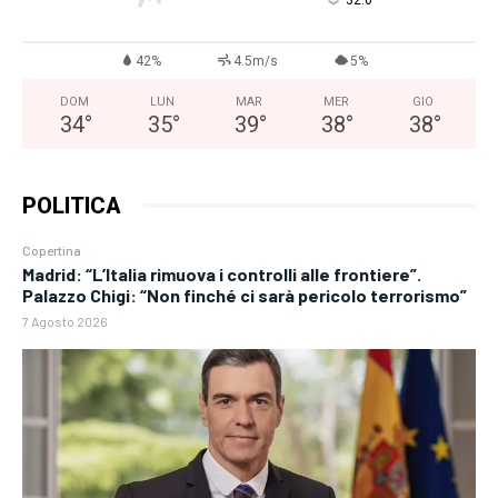
°
42%
4.5m/s
5%
DOM
LUN
MAR
MER
GIO
34
°
35
°
39
°
38
°
38
°
POLITICA
Copertina
Madrid: “L’Italia rimuova i controlli alle frontiere”.
Palazzo Chigi: “Non finché ci sarà pericolo terrorismo”
7 Agosto 2026