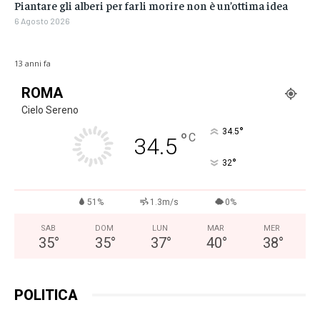
Piantare gli alberi per farli morire non è un’ottima idea
6 Agosto 2026
13 anni fa
ROMA
Cielo Sereno
°
34.5
°
C
34.5
°
32
51%
1.3m/s
0%
SAB
DOM
LUN
MAR
MER
35
°
35
°
37
°
40
°
38
°
POLITICA