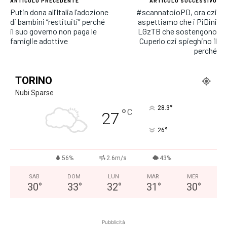
ARTICOLO PRECEDENTE
ARTICOLO SUCCESSIVO
Putin dona all’Italia l’adozione
#scannatoioPD, ora czi
di bambini “restituiti” perché
aspettiamo che i PiDini
il suo governo non paga le
LGzTB che sostengono
famiglie adottive
Cuperlo czi spieghino il
perché
TORINO
Nubi Sparse
°
28.3
°
C
27
°
26
56%
2.6m/s
43%
SAB
DOM
LUN
MAR
MER
30
°
33
°
32
°
31
°
30
°
Pubblicità