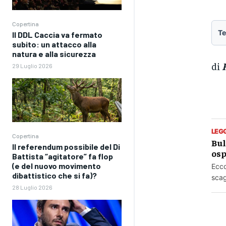
Copertina
Te
Il DDL Caccia va fermato
subito: un attacco alla
natura e alla sicurezza
di
F
29 Luglio 2026
LEG
Copertina
Bul
Il referendum possibile del Di
osp
Battista “agitatore” fa flop
(e del nuovo movimento
Ecco
dibattistico che si fa)?
scag
28 Luglio 2026