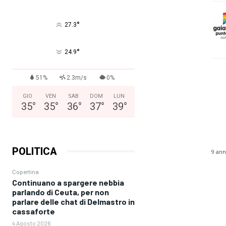
°
27.3
°
24.9
51%
2.3m/s
0%
GIO
VEN
SAB
DOM
LUN
35
°
35
°
36
°
37
°
39
°
POLITICA
9 ann
Copertina
Continuano a spargere nebbia
parlando di Ceuta, per non
parlare delle chat di Delmastro in
cassaforte
4 Agosto 2026