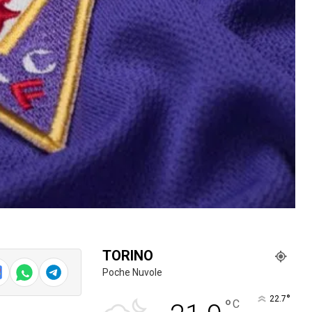
TORINO
Poche Nuvole
°
22.7
°
C