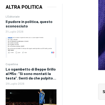
ALTRA POLITICA
L'Editoriale
Il pudore in politica, questo
sconosciuto
31 Luglio 2026
Copertina
Lo sgambetto di Beppe Grillo
al M5s: “Si sono montati la
testa”. Senti da che pulpito…
29 Luglio 2026
S