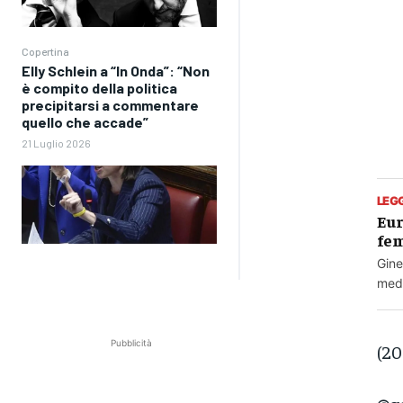
Copertina
Elly Schlein a “In Onda”: “Non
è compito della politica
precipitarsi a commentare
quello che accade”
21 Luglio 2026
LEG
Eur
fem
Gine
meda
Pubblicità
(20