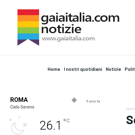
Home
I nostri quotidiani
Notizie
Poli
ROMA
9 anni fa
Cielo Sereno
Hom
S
°
C
26.1