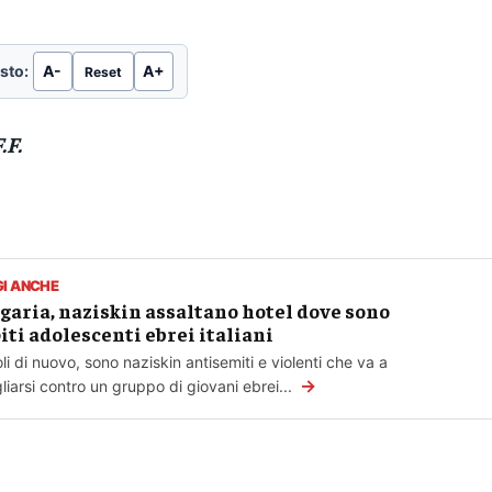
sto:
A-
A+
Reset
.F.
GI ANCHE
garia, naziskin assaltano hotel dove sono
iti adolescenti ebrei italiani
li di nuovo, sono naziskin antisemiti e violenti che va a
→
liarsi contro un gruppo di giovani ebrei...