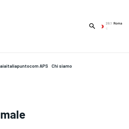
26.1
Roma
C
aiaitaliapuntocom APS
Chi siamo
e male