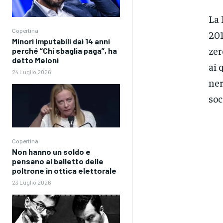
La 
Copertina
201
Minori imputabili dai 14 anni
zer
perché “Chi sbaglia paga”, ha
detto Meloni
ai 
24 Luglio 2026
ner
soc
Copertina
Non hanno un soldo e
pensano al balletto delle
poltrone in ottica elettorale
23 Luglio 2026