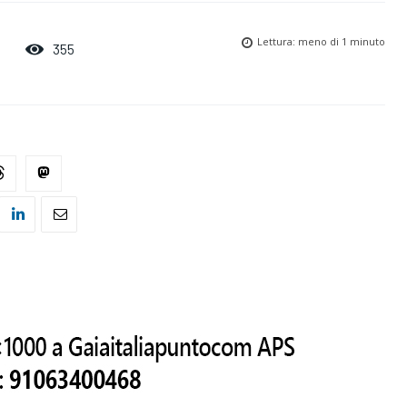
Lettura:
meno di 1
minuto
355