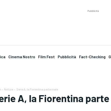
Pubblicità
tica
Cinema Nostro
Film Fest
Pubblicità
Fact-Checking
G
e
Notizie
Serie A, la Fiorentina parte male
erie A, la Fiorentina part