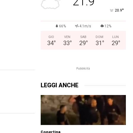
21.9
°
20.9
66%
4.1m/s
12%
GIO
VEN
SAB
DOM
LUN
34
°
33
°
29
°
31
°
29
°
Pubblicità
LEGGI ANCHE
Copertina