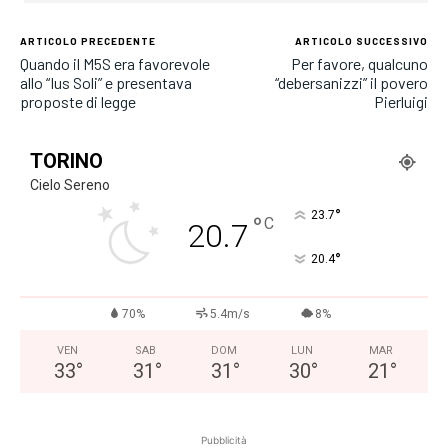
ARTICOLO PRECEDENTE
ARTICOLO SUCCESSIVO
Quando il M5S era favorevole
Per favore, qualcuno
allo “Ius Soli” e presentava
“debersanizzi” il povero
proposte di legge
Pierluigi
TORINO
Cielo Sereno
°
23.7
°
C
20.7
°
20.4
70%
5.4m/s
8%
VEN
SAB
DOM
LUN
MAR
33
°
31
°
31
°
30
°
21
°
Pubblicità