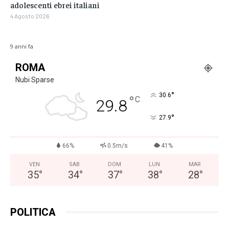
adolescenti ebrei italiani
4 Agosto 2026
9 anni fa
ROMA
Nubi Sparse
°
30.6
°
C
29.8
°
27.9
66%
0.5m/s
41%
VEN
SAB
DOM
LUN
MAR
35
°
34
°
37
°
38
°
28
°
POLITICA