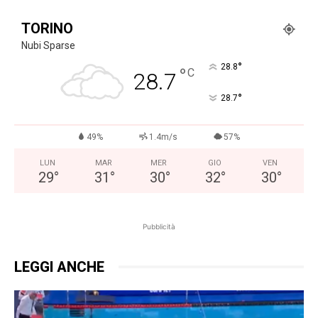
TORINO
Nubi Sparse
°
28.8
°
C
28.7
°
28.7
49%
1.4m/s
57%
LUN
MAR
MER
GIO
VEN
29
°
31
°
30
°
32
°
30
°
Pubblicità
LEGGI ANCHE