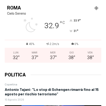
ROMA
Cielo Sereno
°
33.9
°
C
32.9
°
31
45%
2.2m/s
0%
LUN
MAR
MER
GIO
VEN
32
°
37
°
37
°
38
°
38
°
POLITICA
Copertina
Antonio Tajani: “Lo stop di Schengen rimarrà fino al 15
agosto per rischio terrorismo”
10 Agosto 2026