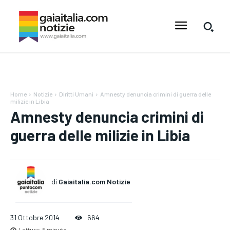
Home
Notizie
Diritti Umani
Amnesty denuncia crimini di guerra delle
milizie in Libia
Amnesty denuncia crimini di
guerra delle milizie in Libia
di
Gaiaitalia.com Notizie
31 Ottobre 2014
664
Lettura:
5
minuto