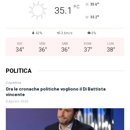
°
35.6
°
C
35.1
°
33.2
42%
3.6m/s
0%
GIO
VEN
SAB
DOM
LUN
34
°
36
°
36
°
37
°
38
°
POLITICA
Copertina
Ora le cronache politiche vogliono il Di Battista
vincente
6 Agosto 2026