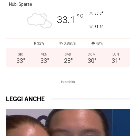
Nubi Sparse
°
33.3
°
C
33.1
°
31.6
32%
0.8m/s
48%
GIO
VEN
SAB
DOM
LUN
33
°
33
°
28
°
30
°
31
°
Pubblicità
LEGGI ANCHE