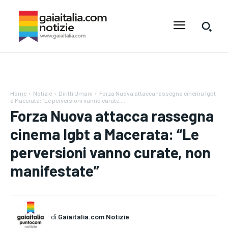
Home
Notizie
Diritti Umani
Forza Nuova attacca rassegna cinema lgbt
a Macerata: "Le perversioni vanno curate,...
Forza Nuova attacca rassegna
cinema lgbt a Macerata: “Le
perversioni vanno curate, non
manifestate”
di
Gaiaitalia.com Notizie