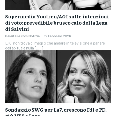
Supermedia Youtren/AGI sulle intenzioni
di voto: prevedibile brusco calo della Lega
di Salvini
Gaiaitalia.com Notizie
-
12 Febbraio 2026
E lui non trova di meglio che andare in televisione a parlare
dell'abituale nulla [.....]
Sondaggio SWG per La7, crescono FdI e PD,
giù M5S e Lega