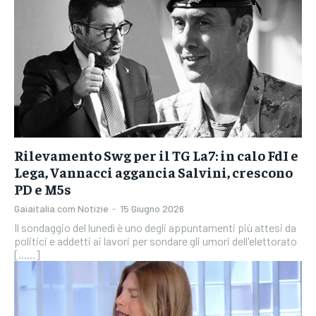
Rilevamento Swg per il TG La7: in calo FdI e
Lega, Vannacci aggancia Salvini, crescono
PD e M5s
Gaiaitalia.com Notizie
-
15 Giugno 2026
Il sondaggio del lunedì è uno degli appuntamenti più attesi da
politici e addetti ai lavori per sondare gli umori dell'elettorato
[......]