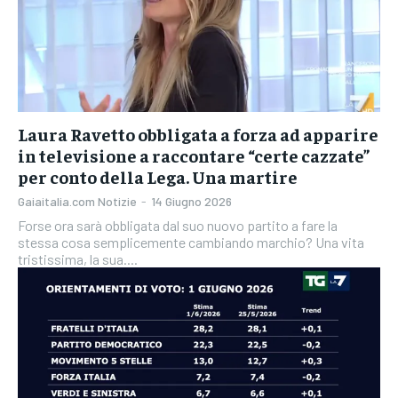
Laura Ravetto obbligata a forza ad apparire
in televisione a raccontare “certe cazzate”
per conto della Lega. Una martire
Gaiaitalia.com Notizie
-
14 Giugno 2026
Forse ora sarà obbligata dal suo nuovo partito a fare la
stessa cosa semplicemente cambiando marchio? Una vita
tristissima, la sua....