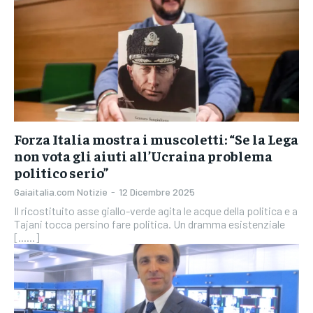
Forza Italia mostra i muscoletti: “Se la Lega
non vota gli aiuti all’Ucraina problema
politico serio”
Gaiaitalia.com Notizie
-
12 Dicembre 2025
Il ricostituito asse giallo-verde agita le acque della politica e a
Tajani tocca persino fare politica. Un dramma esistenziale
[......]