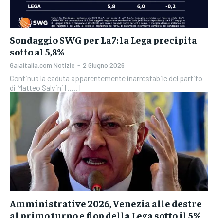
Sondaggio SWG per La7: la Lega precipita
sotto al 5,8%
Gaiaitalia.com Notizie
-
2 Giugno 2026
Continua la caduta apparentemente inarrestabile del partito
di Matteo Salvini [.....]
Amministrative 2026, Venezia alle destre
al primo turno e flop della Lega sotto il 5%.