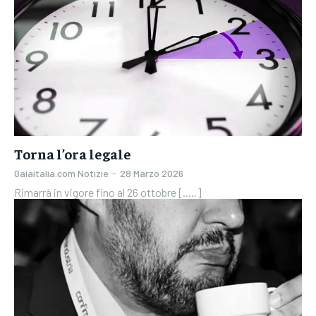
Torna l’ora legale
Gaiaitalia.com Notizie
-
28 Marzo 2026
Rimarrà in vigore fino al 26 ottobre [.....]