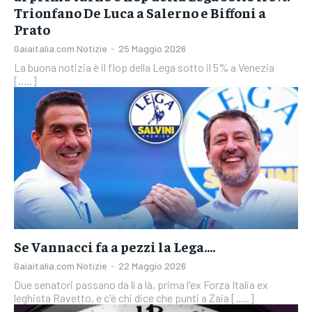
Trionfano De Luca a Salerno e Biffoni a
Prato
Gaiaitalia.com Notizie
-
25 Maggio 2026
La buona notizia è il flop della Lega sotto il 5% a Venezia
[.....]
Se Vannacci fa a pezzi la Lega….
Gaiaitalia.com Notizie
-
22 Maggio 2026
Due senatori passano da lì a là, prima l'ex Forza Italia ex
leghista Ravetto, e c'è chi dice che punti a Zaia [.....]