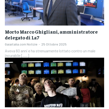
Morto Marco Ghigliani, amministratore
delegato di La7
Gaiaitalia.com Notizie
-
25 Ottobre 2025
Aveva 60 anni e ha strenuamente lottato contro un male
incurabile [.....]