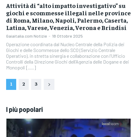
Attività di “alto impatto investigativo” su
giochi e scommesse illegali nelle province
di Roma, Milano, Napoli, Palermo, Caserta,
Latina, Varese, Venezia, Verona e Brindisi
Gaiaitalia.com Notizie
-
18 Ottobre 2025
Operazione coordinata dal Nucleo Centrale della Polizia dei
Giochi e delle Scommesse dello SCO (Servizio Centrale
Operativo), in stretta sinergia e collaborazione con l’Ufficio
Controlli della Direzione Giochi dell’Agenzia delle Dogane e dei
Monopoli [.....]
1
2
3
I più popolari